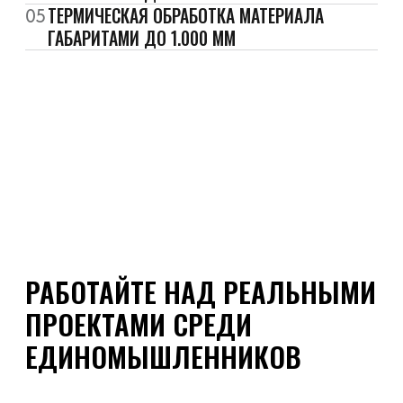
ПРОЕКТАМИ СРЕДИ
ЕДИНОМЫШЛЕННИКОВ
Мы ищем инженеров, технологов
и специалистов по контролю
качества. Если вам близки точность,
ответственность за результат
и желание разбираться в деталях —
давайте познакомимся.
+7
Я даю
согласие
на обработку персональных
данных в соответствии с
политикой
конфиденциальности