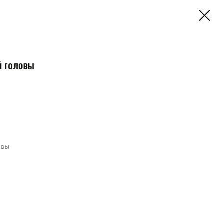
 головы
овы