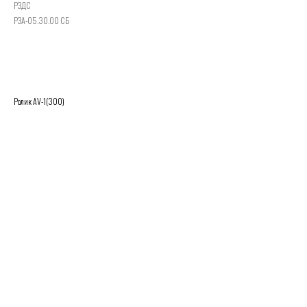
РЗДС
РЗА-05.30.00 СБ
Заказать
Ролик AV-1(300)