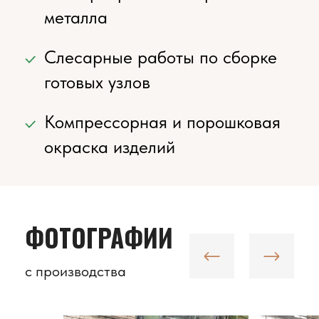
Контакты:
+7 (831) 291-56-86
SALE.RZDS@YANDEX.RU
Адрес:
Г. НИЖНИЙ НОВГОРОД
УЛ. ДАЛЬНЯЯ 8, ОФ. 220