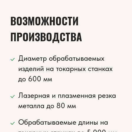
материала габаритами до
1.000 мм (объемная закалка,
ТВЧ, азотирование,
нитроцементация)
Плоская и круглая шлифовка
изделий
Электроэрозионная резка
металла
Слесарные работы по сборке
готовых узлов
Компрессорная и порошковая
окраска изделий
ФОТОГРАФИИ