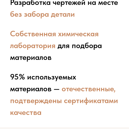
токарных станках до 5.000 мм
Упрочнение наружного слоя
наплавкой твердым сплавом
для повышения
износостойкости
Фрезерная обработка
материала габаритами до
1.200×1.200×500 мм
Гибка листового железа
и прутка
Сварка любых видов материала
Нанесение защитных покрытий
(оксидирование,
никелирование, цинк)
Термическая обработка