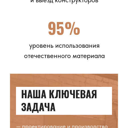
Закрываем самую актуальную
проблему Лесозаготовительных
Деревообрабатывающих
Комплексов — продолжать свою
работу несмотря на санкционное
давление и проблемы поставок из-
за рубежа
Разработка чертежей на месте
без забора детали
Собственная химическая
лаборатория
для подбора
материалов
95% используемых