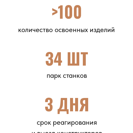
срок реагирования
и выезд конструкторов
95%
уровень использования
отечественного материала
НАША КЛЮЧЕВАЯ
ЗАДАЧА
— проектирование и производство
деталей зарубежного оборудования
методом реверс-инжиниринга из
отечественного сырья и материалов