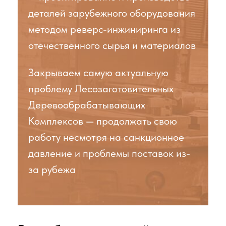
материалов —
отечественные,
подтверждены сертификатами
качества
ВОЗМОЖНОСТИ
ПРОИЗВОДСТВА
Диаметр обрабатываемых
изделий на токарных станках
до 600 мм
Лазерная и плазменная резка
металла до 80 мм
Обрабатываемые длины на